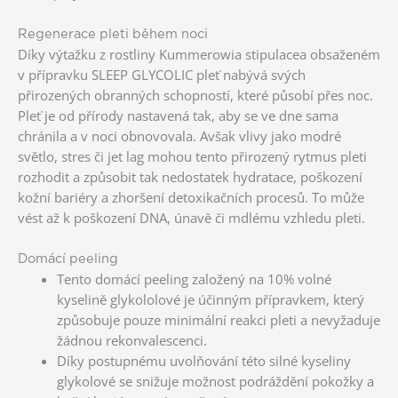
Regenerace pleti během noci
Díky výtažku z rostliny Kummerowia stipulacea obsaženém
v přípravku SLEEP GLYCOLIC pleť nabývá svých
přirozených obranných schopností, které působí přes noc.
Pleť je od přírody nastavená tak, aby se ve dne sama
chránila a v noci obnovovala. Avšak vlivy jako modré
světlo, stres či jet lag mohou tento přirozený rytmus pleti
rozhodit a způsobit tak nedostatek hydratace, poškození
kožní bariéry a zhoršení detoxikačních procesů. To může
vést až k poškození DNA, únavě či mdlému vzhledu pleti.
Domácí peeling
Tento domácí peeling založený na 10% volné
kyselině glykololové je účinným přípravkem, který
způsobuje pouze minimální reakci pleti a nevyžaduje
žádnou rekonvalescenci.
Díky postupnému uvolňování této silné kyseliny
glykolové se snižuje možnost podráždění pokožky a