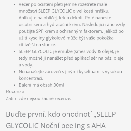
Večer po očištění pleti jemně rozetřete malé
množství SLEEP GLYCOLIC o velikosti hrášku.
Aplikujte na obličej, krk a dekolt. Poté naneste
ostatní séra a hydratační krém. Následující ráno vždy
použijte SPF krém s ochranným faktorem, jelikož po
užití kyseliny glykolové může být vaše pokožka
citlivější na slunce.
SLEEP GLYCOLIC je emulze (směs vody & oleje), je
tedy možné ji nanášet před aplikací sér na bázi oleje
a vody.
Nenanášejte zároveň s jinými kyselinami s vysokou
koncentrací.
Balení má obsah 30ml
Recenze
Zatím zde nejsou žádné recenze.
Buďte první, kdo ohodnotí „SLEEP
GLYCOLIC Noční peeling s AHA