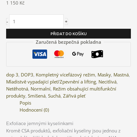
1 150
Kč
-
+
PŘIDAT DO KOŠÍKU
Zaručená bezpečná pokladna
dop 3
,
DOP3
,
Kompletný vícefázový režim
,
Masky
,
Mastná
,
Mladistvě vypadající pleť/Zpevnění a lifting
,
Necitlivá
,
Netěhotná
,
Normalní
,
Režim obsahující multifunkční
produkty
,
Smíšená
,
Suchá
,
Zářivá pleť
Popis
Hodnocení (0)
Exfoliace jemnými kyselinkami
Kromě CSA produktů, exfoliační kyseliny jsou jednou z