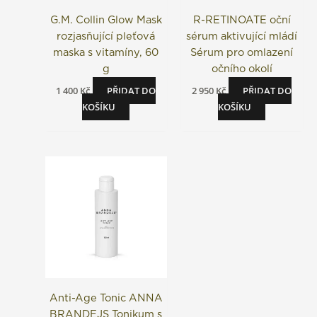
G.M. Collin Glow Mask
R-RETINOATE oční
rozjasňující pleťová
sérum aktivující mládí
maska s vitamíny, 60
Sérum pro omlazení
g
očního okolí
1 400
Kč
PŘIDAT DO
2 950
Kč
PŘIDAT DO
KOŠÍKU
KOŠÍKU
Anti-Age Tonic ANNA
BRANDEJS Tonikum s