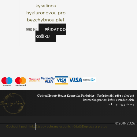
kyselinou
hyaluronovou pro
bezchybnou pleť
990
Kč
PŘIDAT DO
KOŠÍKU
Obchod Beauty House Kosmetika Pardubice – Profesionální péče a pleťová
kosmetika pro Vaši krásu v Pardubicích
tel.: +420 733 161 017
©2011-2026
Obchodní podmínky
Zásady ochrany osobních údajů
Doprava a platba