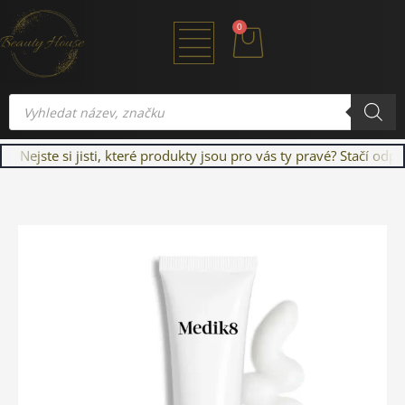
Přeskočit
Cart
0
na
obsah
Products
search
Nejste si jisti, které produkty jsou pro vás ty pravé? Stačí od