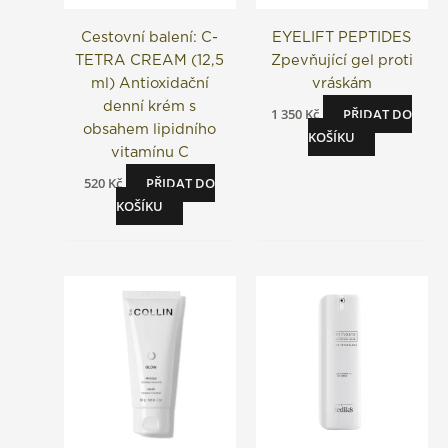
Cestovní balení: C-
EYELIFT PEPTIDES
TETRA CREAM (12,5
Zpevňující gel proti
ml) Antioxidační
vráskám
denní krém s
1 350
Kč
PŘIDAT DO
obsahem lipidního
KOŠÍKU
vitamínu C
520
Kč
PŘIDAT DO
KOŠÍKU