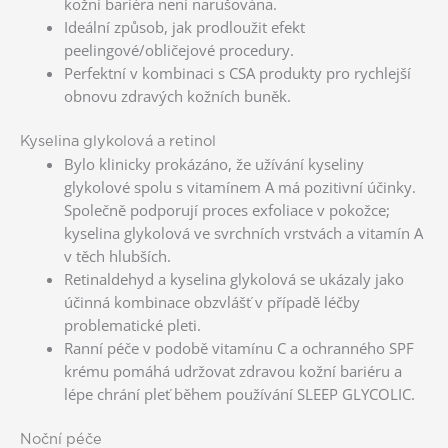
kožní bariéra není narušována.
Ideální způsob, jak prodloužit efekt
peelingové/obličejové procedury.
Perfektní v kombinaci s CSA produkty pro rychlejší
obnovu zdravých kožních buněk.
Kyselina glykolová a retinol
Bylo klinicky prokázáno, že užívání kyseliny
glykolové spolu s vitamínem A má pozitivní účinky.
Společně podporují proces exfoliace v pokožce;
kyselina glykolová ve svrchních vrstvách a vitamín A
v těch hlubších.
Retinaldehyd a kyselina glykolová se ukázaly jako
účinná kombinace obzvlášť v případě léčby
problematické pleti.
Ranní péče v podobě vitamínu C a ochranného SPF
krému pomáhá udržovat zdravou kožní bariéru a
lépe chrání pleť během používání SLEEP GLYCOLIC.
Noční péče