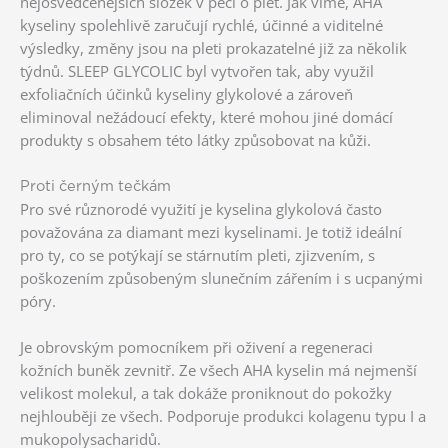
nejosvědčenějších složek v péči o pleť. Jak víme, AHA
kyseliny spolehlivě zaručují rychlé, účinné a viditelné
výsledky, změny jsou na pleti prokazatelné již za několik
týdnů. SLEEP GLYCOLIC byl vytvořen tak, aby využil
exfoliačních účinků kyseliny glykolové a zároveň
eliminoval nežádoucí efekty, které mohou jiné domácí
produkty s obsahem této látky způsobovat na kůži.
Proti černým tečkám
Pro své různorodé využití je kyselina glykolová často
považována za diamant mezi kyselinami. Je totiž ideální
pro ty, co se potýkají se stárnutím pleti, zjizvením, s
poškozením způsobeným slunečním zářením i s ucpanými
póry.
Je obrovským pomocníkem při oživení a regeneraci
kožních buněk zevnitř. Ze všech AHA kyselin má nejmenší
velikost molekul, a tak dokáže proniknout do pokožky
nejhlouběji ze všech. Podporuje produkci kolagenu typu I a
mukopolysacharidů.