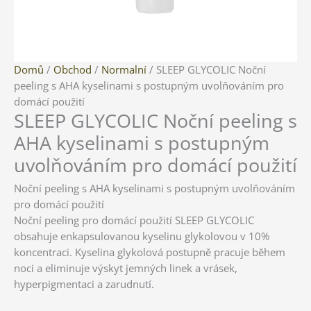
SLEEP
Domů
/
Obchod
/
Normalní
/ SLEEP GLYCOLIC Noční
GLYCOLIC
peeling s AHA kyselinami s postupným uvolňováním pro
Noční
domácí použití
SLEEP GLYCOLIC Noční peeling s
peeling
s
AHA kyselinami s postupným
AHA
uvolňováním pro domácí použití
kyselinami
s
Noční peeling s AHA kyselinami s postupným uvolňováním
postupným
pro domácí použití
uvolňováním
Noční peeling pro domácí použití SLEEP GLYCOLIC
pro
obsahuje enkapsulovanou kyselinu glykolovou v 10%
domácí
koncentraci. Kyselina glykolová postupně pracuje během
použití
noci a eliminuje výskyt jemných linek a vrásek,
množství
hyperpigmentaci a zarudnutí.