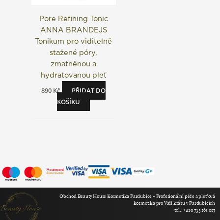
Pore Refining Tonic
ANNA BRANDEJS
Tonikum pro viditelně
stažené póry,
zmatněnou a
hydratovanou pleť
890
Kč
PŘIDAT DO
KOŠÍKU
Obchod Beauty House Kosmetika Pardubice – Profesionální péče a pleťová
kosmetika pro Vaši krásu v Pardubicích
tel.: +420 733 161 017