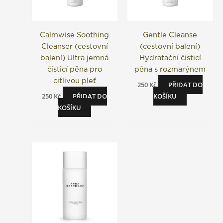
Calmwise Soothing
Gentle Cleanse
Cleanser (cestovní
(cestovní balení)
balení) Ultra jemná
Hydratační čisticí
čisticí pěna pro
pěna s rozmarýnem
citlivou pleť
250
Kč
PŘIDAT DO
250
Kč
PŘIDAT DO
KOŠÍKU
KOŠÍKU