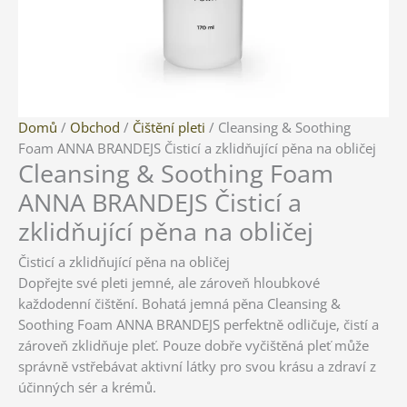
Cleansing
Domů
/
Obchod
/
Čištění pleti
/ Cleansing & Soothing
&
Foam ANNA BRANDEJS Čisticí a zklidňující pěna na obličej
Cleansing & Soothing Foam
Soothing
Foam
ANNA BRANDEJS Čisticí a
ANNA
zklidňující pěna na obličej
BRANDEJS
Čisticí
Čisticí a zklidňující pěna na obličej
a
Dopřejte své pleti jemné, ale zároveň hloubkové
zklidňující
každodenní čištění. Bohatá jemná pěna Cleansing &
pěna
Soothing Foam ANNA BRANDEJS perfektně odličuje, čistí a
na
zároveň zklidňuje pleť. Pouze dobře vyčištěná pleť může
obličej
správně vstřebávat aktivní látky pro svou krásu a zdraví z
množství
účinných sér a krémů.