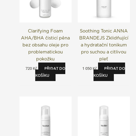
Clarifying Foam
Soothing Tonic ANNA
AHA/BHA čisticí pěna
BRANDEJS Zklidňující
bez obsahu oleje pro
a hydratační tonikum
problematickou
pro suchou a citlivou
pokožku
pleť
720
Kč
PŘIDAT DO
1 050
Kč
PŘIDAT DO
KOŠÍKU
KOŠÍKU