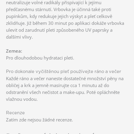
neutralizuje volné radikály přispívající k jejímu
předčasnému stárnutí. Vrbovka je účinná také proti
pupínkům, kdy redukuje jejich výskyt a pleť celkově
zklidňuje. Již během 30 minut po aplikaci dokáže vrbovka
ulevit od zarudnutí pleti způsobeného UV paprsky a
dalšími vlivy.
Zemea:
Pro dlouhodobou hydrataci pleti.
Pro dokonale vyčištěnou pleť používejte ráno a večer
Každé ráno a večer naneste dostatečné množství pěny na
obličej a krk a jemně masírujte cca 1 minutu až do
odstranění všech nečistot a make-upu. Poté opláchněte
vlažnou vodou.
Recenze
Zatím zde nejsou žádné recenze.