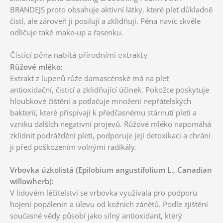
BRANDEJS proto obsahuje aktivní látky, které pleť důkladně
čistí, ale zároveň ji posilují a zklidňují. Pěna navíc skvěle
odličuje také make-up a řasenku.
Čisticí pěna nabitá přírodními extrakty
Růžové mléko:
Extrakt z lupenů růže damascénské má na pleť
antioxidační, čisticí a zklidňující účinek. Pokožce poskytuje
hloubkové čištění a potlačuje množení nepřátelských
bakterií, které přispívají k předčasnému stárnutí pleti a
vzniku dalších negativní projevů. Růžové mléko napomáhá
zklidnit podráždění pleti, podporuje její detoxikaci a chrání
ji před poškozením volnými radikály.
Vrbovka úzkolistá (Epilobium angustifolium L., Canadian
willowherb):
V lidovém léčitelství se vrbovka využívala pro podporu
hojení popálenin a úlevu od kožních zánětů. Podle zjištění
současné vědy působí jako silný antioxidant, který