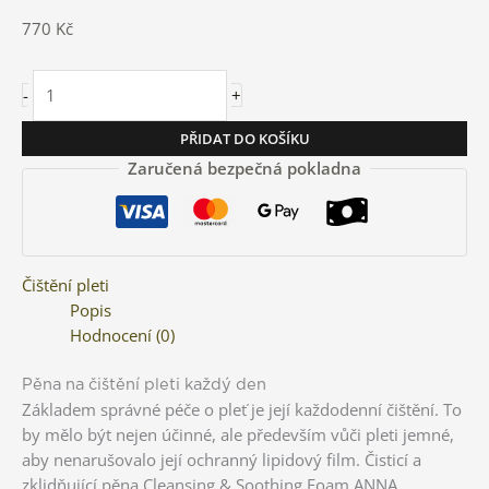
770
Kč
-
+
PŘIDAT DO KOŠÍKU
Zaručená bezpečná pokladna
Čištění pleti
Popis
Hodnocení (0)
Pěna na čištění pleti každý den
Základem správné péče o pleť je její každodenní čištění. To
by mělo být nejen účinné, ale především vůči pleti jemné,
aby nenarušovalo její ochranný lipidový film. Čisticí a
zklidňující pěna Cleansing & Soothing Foam ANNA