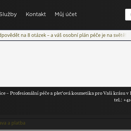
Pr
Služby
Kontakt
Můj účet
se
 odpovědět na 8 otázek – a váš osobní plán péče je na světě!
 – Profesionální péče a pleťová kosmetika pro Vaši krásu v
tel.: +4
va a platba