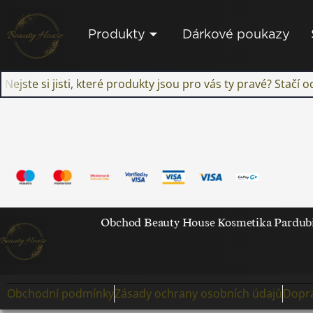
Přeskočit
na
Produkty
Dárkové poukazy
obsah
Nejste si jisti, které produkty jsou pro vás ty pravé? Stačí
Obchod Beauty House Kosmetika Pardubice
Obchodní podmínky
Zásady ochrany osobních údajů
Dopra