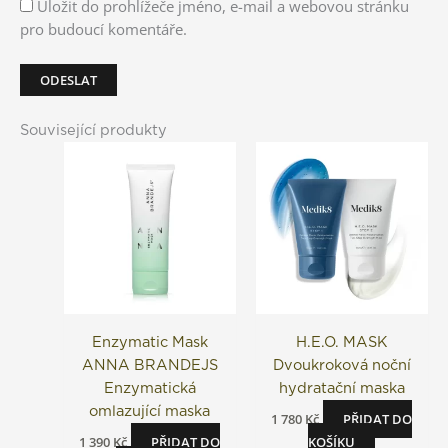
Uložit do prohlížeče jméno, e-mail a webovou stránku
pro budoucí komentáře.
Související produkty
Enzymatic Mask
H.E.O. MASK
ANNA BRANDEJS
Dvoukroková noční
Enzymatická
hydratační maska
omlazující maska
1 780
Kč
PŘIDAT DO
1 390
Kč
PŘIDAT DO
KOŠÍKU