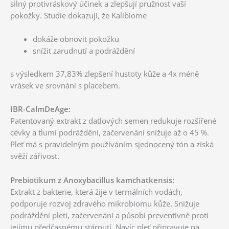
silný protivráskový účinek a zlepšují pružnost vaší
pokožky. Studie dokazují, že Kalibiome
dokáže obnovit pokožku
snížit zarudnutí a podráždění
s výsledkem 37,83% zlepšení hustoty kůže a 4x méně
vrásek ve srovnání s placebem.
IBR-CalmDeAge:
Patentovaný extrakt z datlových semen redukuje rozšířené
cévky a tlumí podráždění, začervenání snižuje až o 45 %.
Pleť má s pravidelným používáním sjednocený tón a získá
svěží zářivost.
Prebiotikum z Anoxybacillus kamchatkensis:
Extrakt z bakterie, která žije v termálních vodách,
podporuje rozvoj zdravého mikrobiomu kůže. Snižuje
podráždění pleti, začervenání a působí preventivně proti
jejímu předčasnému stárnutí. Navíc pleť připravuje na