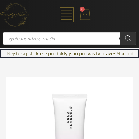
Přeskočit
Cart
0
na
obsah
Products
search
Nejste si jisti, které produkty jsou pro vás ty pravé? Stačí od