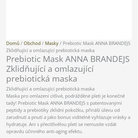
Prebiotic
Domů
/
Obchod
/
Masky
/ Prebiotic Mask ANNA BRANDEJS
Mask
Zklidňující a omlazující prebiotická maska
Prebiotic Mask ANNA BRANDEJS
ANNA
BRANDEJS
Zklidňující a omlazující
Zklidňující
prebiotická maska
a
omlazující
Zklidňující a omlazující prebiotická maska
prebiotická
Maska pro omlazení citlivé, podrážděné pleti je konečně
maska
tady! Prebiotic Mask ANNA BRANDEJS s patentovanými
množství
peptidy a prebiotiky zklidní pokožku, přináší úlevu od
zarudnutí a pnutí a jako bonus viditelně vyhlazuje vrásky a
hydratuje. Ani s přecitlivělou pletí se nemusíte vzdát
opravdu účinného anti-aging efektu.