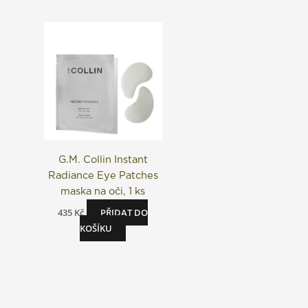
G.M. Collin Instant
Radiance Eye Patches
maska na oči, 1 ks
435
Kč
PŘIDAT DO
KOŠÍKU