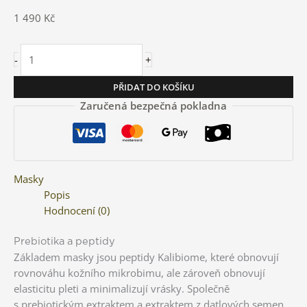
1 490
Kč
-
+
PŘIDAT DO KOŠÍKU
Zaručená bezpečná pokladna
Masky
Popis
Hodnocení (0)
Prebiotika a peptidy
Základem masky jsou peptidy Kalibiome, které obnovují
rovnováhu kožního mikrobimu, ale zároveň obnovují
elasticitu pleti a minimalizují vrásky. Společně
s prebiotickým extraktem a extraktem z datlových semen