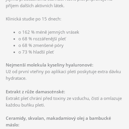
příjem dalších aktivních látek.
Klinická studie po 15 dnech:
o 162 % méně jemných vrásek
o 68 % rozzářenější pleť
o 68 % zmenšené póry
o 73 % hladší pleť
Nejmenší molekula kyseliny hyaluronové:
Už od první vteřiny po aplikaci pleti poskytuje extra dávku
hydratace.
Extrakt z růže damascénské:
Extrakt pleť chrání před toxiny ze vzduchu, čistí a omlazuje
každou buňku pleti.
Ceramidy, skvalan, makadamiový olej a bambucké
máslo: