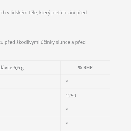
h v lidském těle, který pleť chrání před
 před škodlivými účinky slunce a před
dávce 6,6 g
% RHP
*
1250
*
*