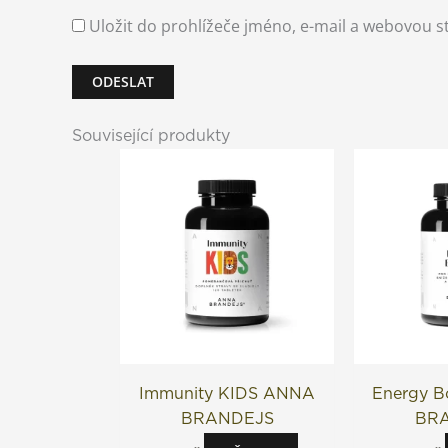
Uložit do prohlížeče jméno, e-mail a webovou 
Související produkty
Immunity KIDS ANNA
Energy B
BRANDEJS
BR