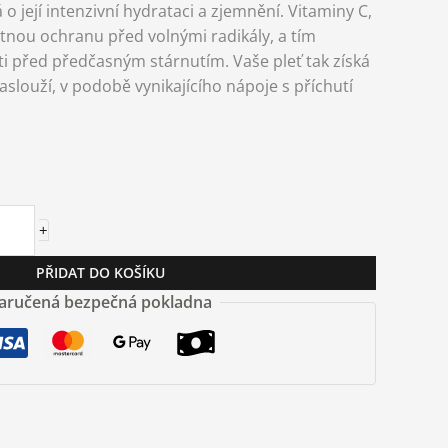
o její intenzivní hydrataci a zjemnění. Vitaminy C,
nou ochranu před volnými radikály, a tím
eti před předčasným stárnutím. Vaše pleť tak získá
zaslouží, v podobě vynikajícího nápoje s příchutí
+
PŘIDAT DO KOŠÍKU
aručená bezpečná pokladna