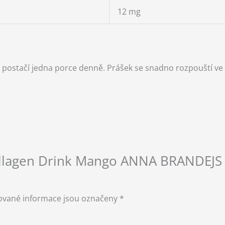
12 mg
ostačí jedna porce denně. Prášek se snadno rozpouští ve s
ollagen Drink Mango ANNA BRANDEJS 
ované informace jsou označeny
*