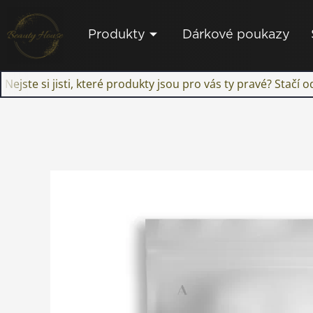
Přeskočit
na
Produkty
Dárkové poukazy
obsah
Nejste si jisti, které produkty jsou pro vás ty pravé? Stačí