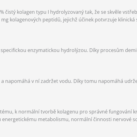
istý kolagen typu I hydrolyzovaný tak, že se skvěle vstřebá
olagenových peptidů, jejichž účinek potvrzuje klinická stu
ží specifickou enzymatickou hydrolýzou. Díky procesům demin
i a napomáhá v ní zadržet vodu. Díky tomu napomáhá udržet j
stému, k normální tvorbě kolagenu pro správné fungování kr
u energetickému metabolismu, normální činnosti nervové sou