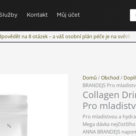
Pr
Služby
Kontakt
Můj účet
se
 odpovědět na 8 otázek – a váš osobní plán péče je na světě!
Collagen
Domů
/
Obchod
/
Doplň
Drink
BRANDEJS Pro mladistv
Collagen D
Mango
ANNA
Pro mladist
BRANDEJS
Pro
Pro mladistvou a hydra
mladistvou
Mega dávka nejčistšího
a
ANNA BRANDEJS napomáhá