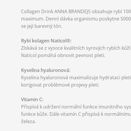
Collagen Drink ANNA BRANDEJS obsahuje rybí 100% č
maximum. Denní dávka organismu poskytne 5000 mg k
se její barevný tón.
Rybí kolagen Naticol®:
Získává se z vysoce kvalitních syrových rybích ků
Naticol pomáhá obnovit pevnost pleti.
Kyselina hyaluronová:
Kyselina hyaluronová maximalizuje hydrataci plet
korigovat problémové projevy pleti.
Vitamin C:
Přispívá k udržení normální funkce imunitního sy
funkce kůže. Dále vitamín C přispívá k normálním
železa.