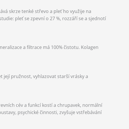
vá skrze tenké střevo a pleť ho využije na
die: pleť se zpevní o 27 %, rozzáří se a sjednotí
eralizace a filtrace má 100% čistotu. Kolagen
ejí pružnost, vyhlazovat starší vrásky a
evních cév a funkcí kostí a chrupavek, normální
stavy, psychické činnosti, zvyšuje vstřebávání