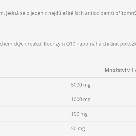
. Jedná se o jeden z nejdůležitějších antioxidantů přítomnýc
ochemických reakcí. Koenzym Q10 napomáhá chránit pokožku
Množství v 1 
5000 mg
1000 mg
100 mg
50 mg