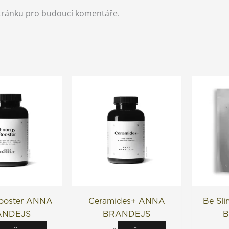
stránku pro budoucí komentáře.
ooster ANNA
Ceramides+ ANNA
Be Sl
ANDEJS
BRANDEJS
B