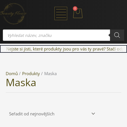
Přeskočit
Cart
0
na
obsah
Products
search
Nejste si jisti, které produkty jsou pro vás ty pravé? Stačí od
Domů
Produkty
Maska
Maska